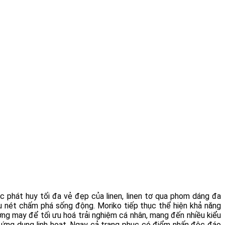
ệc phát huy tối đa vẻ đẹp của linen, linen tơ qua phom dáng đa
̀u nét chấm phá sống động. Moriko tiếp thục thể hiện khả năng
ường may để tối ưu hoá trải nghiệm cá nhân, mang đến nhiều kiểu
h ứng dụng linh hoạt. Ngay cả trang phục có điểm nhấn độc đáo