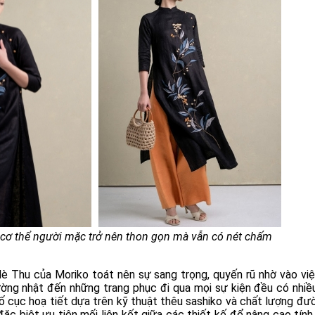
ơ thể người mặc trở nên thon gọn mà vẫn có nét chấm
 Hè Thu của Moriko toát nên sự sang trọng, quyến rũ nhờ vào vi
ường nhật đến những trang phục đi qua mọi sự kiện đều có nhiê
t bố cục hoạ tiết dựa trên kỹ thuật thêu sashiko và chất lượng đ
̣c biệt ưu tiên mối liên kết giữa các thiết kế để nâng cao tín