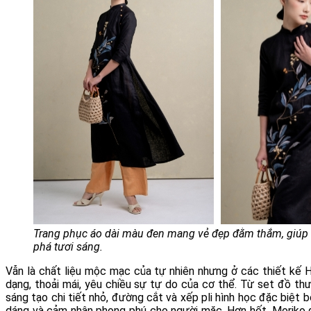
Trang phục áo dài màu đen mang vẻ đẹp đằm thắm, giúp c
phá tươi sáng.
Vẫn là chất liệu mộc mạc của tự nhiên nhưng ở các thiết kế
dạng, thoải mái, yêu chiều sự tự do của cơ thể. Từ set đồ th
sáng tạo chi tiết nhỏ, đường cắt và xếp pli hình học đặc biệ
dáng và cảm nhận phong phú cho người mặc. Hơn hết,
Moriko đă