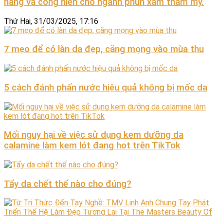
năng và cống hiến cho ngành phun xăm thẩm mỹ.
Thứ Hai, 31/03/2025, 17:16
7 mẹo để có làn da đẹp, căng mọng vào mùa thu
5 cách đánh phấn nước hiệu quả không bị mốc da
Mối nguy hại về việc sử dụng kem dưỡng da
calamine làm kem lót đang hot trên TikTok
Tẩy da chết thế nào cho đúng?