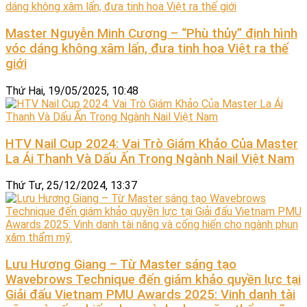
Master Nguyễn Minh Cương – “Phù thủy” định hình
vóc dáng không xâm lấn, đưa tinh hoa Việt ra thế
giới
Thứ Hai, 19/05/2025, 10:48
HTV Nail Cup 2024: Vai Trò Giám Khảo Của Master
La Ái Thanh Và Dấu Ấn Trong Ngành Nail Việt Nam
Thứ Tư, 25/12/2024, 13:37
Lưu Hương Giang – Từ Master sáng tạo
Wavebrows Technique đến giám khảo quyền lực tại
Giải đấu Vietnam PMU Awards 2025: Vinh danh tài